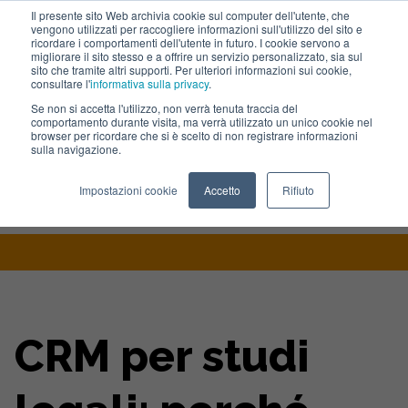
Il presente sito Web archivia cookie sul computer dell'utente, che
vengono utilizzati per raccogliere informazioni sull'utilizzo del sito e
Lavora con noi
ricordare i comportamenti dell'utente in futuro. I cookie servono a
migliorare il sito stesso e a offrire un servizio personalizzato, sia sul
sito che tramite altri supporti. Per ulteriori informazioni sui cookie,
consultare l'
informativa sulla privacy
.
Se non si accetta l'utilizzo, non verrà tenuta traccia del
comportamento durante visita, ma verrà utilizzato un unico cookie nel
browser per ricordare che si è scelto di non registrare informazioni
sulla navigazione.
Home
>
Blog
>
Crm Per Studi Legali Perche Usare Hubspot Per
Impostazioni cookie
Accetto
Rifiuto
Digital Marketing
CRM per studi