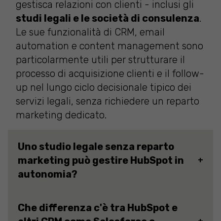
gestisca relazioni con clienti - inclusi gli
studi legali e le società di consulenza
.
Le sue funzionalità di CRM, email
automation e content management sono
particolarmente utili per strutturare il
processo di acquisizione clienti e il follow-
up nel lungo ciclo decisionale tipico dei
servizi legali, senza richiedere un reparto
marketing dedicato.
Uno studio legale senza reparto
marketing può gestire HubSpot in
autonomia?
Per le
funzionalità base
- CRM, blog,
Che differenza c'è tra HubSpot e
email, social scheduling - l'
interfaccia