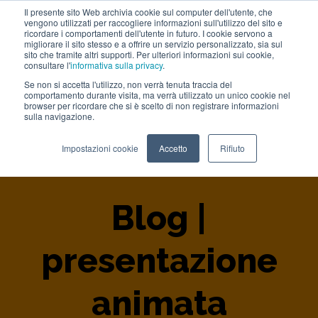
Il presente sito Web archivia cookie sul computer dell'utente, che
vengono utilizzati per raccogliere informazioni sull'utilizzo del sito e
Lavora con noi
ricordare i comportamenti dell'utente in futuro. I cookie servono a
migliorare il sito stesso e a offrire un servizio personalizzato, sia sul
sito che tramite altri supporti. Per ulteriori informazioni sui cookie,
consultare l'
informativa sulla privacy
.
Se non si accetta l'utilizzo, non verrà tenuta traccia del
comportamento durante visita, ma verrà utilizzato un unico cookie nel
browser per ricordare che si è scelto di non registrare informazioni
sulla navigazione.
Home
>
Blog
>
Presentazione Animata
Impostazioni cookie
Accetto
Rifiuto
Blog |
presentazione
animata