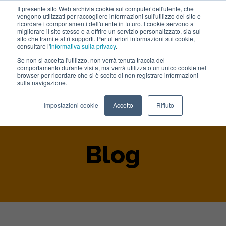
Il presente sito Web archivia cookie sul computer dell'utente, che
vengono utilizzati per raccogliere informazioni sull'utilizzo del sito e
Lavora con noi
ricordare i comportamenti dell'utente in futuro. I cookie servono a
migliorare il sito stesso e a offrire un servizio personalizzato, sia sul
sito che tramite altri supporti. Per ulteriori informazioni sui cookie,
consultare l'
informativa sulla privacy
.
Se non si accetta l'utilizzo, non verrà tenuta traccia del
comportamento durante visita, ma verrà utilizzato un unico cookie nel
browser per ricordare che si è scelto di non registrare informazioni
sulla navigazione.
Home
>
Blog
Impostazioni cookie
Accetto
Rifiuto
Blog