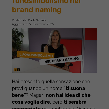
fonosimbolismo nel
brand naming
Postato da:
Paola Sereno
Aggiornato: 16 dicembre 2025
Hai presente quella sensazione che
provi quando un nome "
ti suona
bene"
? Magari
non hai idea di che
cosa voglia dire
, però
ti sembra
appropriato
per quel brand. Quindi ti