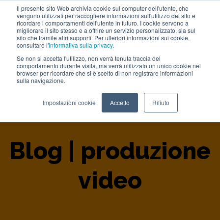
Il presente sito Web archivia cookie sul computer dell'utente, che
vengono utilizzati per raccogliere informazioni sull'utilizzo del sito e
Lavora con noi
ricordare i comportamenti dell'utente in futuro. I cookie servono a
migliorare il sito stesso e a offrire un servizio personalizzato, sia sul
sito che tramite altri supporti. Per ulteriori informazioni sui cookie,
consultare l'
informativa sulla privacy
.
Se non si accetta l'utilizzo, non verrà tenuta traccia del
comportamento durante visita, ma verrà utilizzato un unico cookie nel
browser per ricordare che si è scelto di non registrare informazioni
sulla navigazione.
Home
>
Blog
>
Produzione Video
Impostazioni cookie
Accetto
Rifiuto
Blog | produzione
video