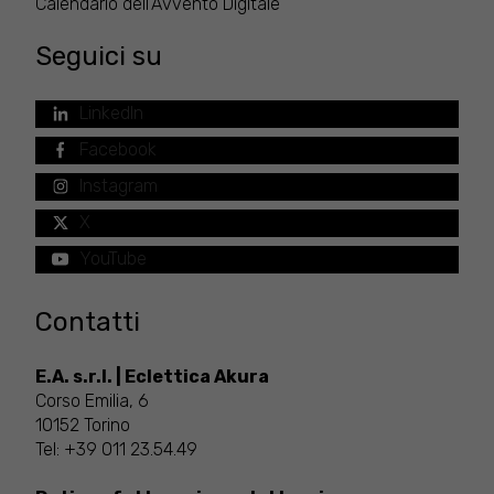
Calendario dell'Avvento Digitale
Seguici su
LinkedIn
Facebook
Instagram
X
YouTube
Contatti
E.A. s.r.l. | Eclettica Akura
Corso Emilia, 6
10152 Torino
Tel:
+39 011 23.54.49