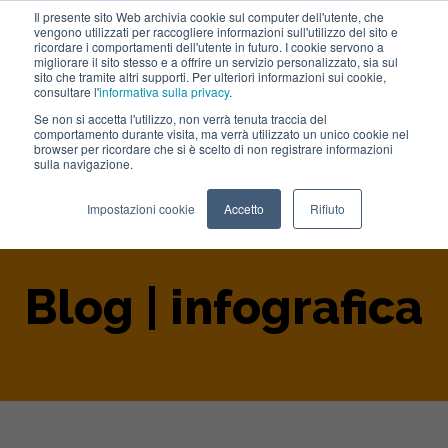
Il presente sito Web archivia cookie sul computer dell'utente, che
vengono utilizzati per raccogliere informazioni sull'utilizzo del sito e
Lavora con noi
ricordare i comportamenti dell'utente in futuro. I cookie servono a
migliorare il sito stesso e a offrire un servizio personalizzato, sia sul
sito che tramite altri supporti. Per ulteriori informazioni sui cookie,
consultare l'
informativa sulla privacy
.
Se non si accetta l'utilizzo, non verrà tenuta traccia del
comportamento durante visita, ma verrà utilizzato un unico cookie nel
browser per ricordare che si è scelto di non registrare informazioni
sulla navigazione.
Home
>
Blog
>
Infografica
Impostazioni cookie
Accetto
Rifiuto
Blog | infografica