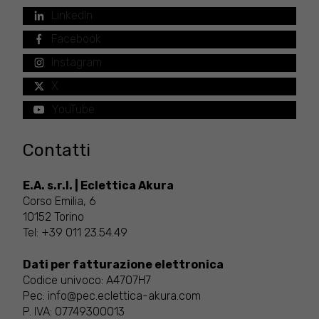
LinkedIn
Facebook
Instagram
X
YouTube
Contatti
E.A. s.r.l. | Eclettica Akura
Corso Emilia, 6
10152 Torino
Tel:
+39 011 23.54.49
Dati per fatturazione elettronica
Codice univoco: A4707H7
Pec:
info@pec.eclettica-akura.com
P. IVA: 07749300013