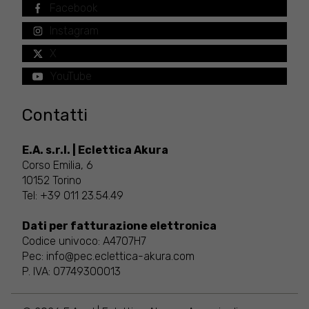
Facebook
Instagram
X
YouTube
Contatti
E.A. s.r.l. | Eclettica Akura
Corso Emilia, 6
10152 Torino
Tel:
+39 011 23.54.49
Dati per fatturazione elettronica
Codice univoco: A4707H7
Pec:
info@pec.eclettica-akura.com
P. IVA: 07749300013