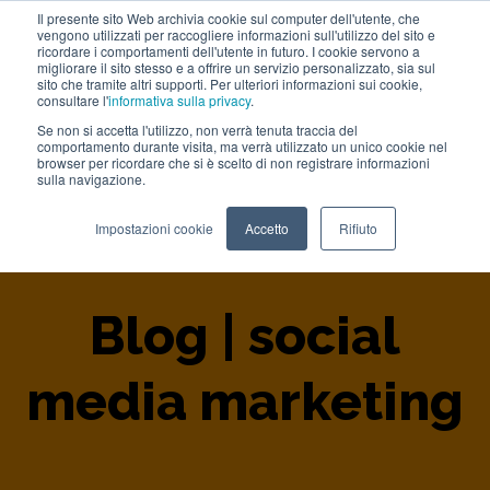
Il presente sito Web archivia cookie sul computer dell'utente, che
vengono utilizzati per raccogliere informazioni sull'utilizzo del sito e
Lavora con noi
ricordare i comportamenti dell'utente in futuro. I cookie servono a
migliorare il sito stesso e a offrire un servizio personalizzato, sia sul
sito che tramite altri supporti. Per ulteriori informazioni sui cookie,
consultare l'
informativa sulla privacy
.
Se non si accetta l'utilizzo, non verrà tenuta traccia del
comportamento durante visita, ma verrà utilizzato un unico cookie nel
browser per ricordare che si è scelto di non registrare informazioni
sulla navigazione.
Home
>
Blog
>
Social Media Marketing
Impostazioni cookie
Accetto
Rifiuto
Blog | social
media marketing