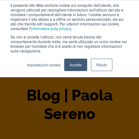
Il presente sito Web archivia cookie sul computer dell'utente, che
vengono utilizzati per raccogliere informazioni sull'utilizzo del sito e
Lavora con noi
ricordare i comportamenti dell'utente in futuro. I cookie servono a
migliorare il sito stesso e a offrire un servizio personalizzato, sia sul
sito che tramite altri supporti. Per ulteriori informazioni sui cookie,
consultare l'
informativa sulla privacy
.
Se non si accetta l'utilizzo, non verrà tenuta traccia del
comportamento durante visita, ma verrà utilizzato un unico cookie nel
browser per ricordare che si è scelto di non registrare informazioni
sulla navigazione.
Home
>
Blog
>
Author
>
Paola Sereno
Impostazioni cookie
Accetto
Rifiuto
Blog | Paola
Sereno