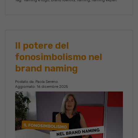
Tag:
naming e logo
,
brand identity
,
naming
,
naming expert
Il potere del
fonosimbolismo nel
brand naming
Postato da:
Paola Sereno
Aggiornato: 16 dicembre 2025