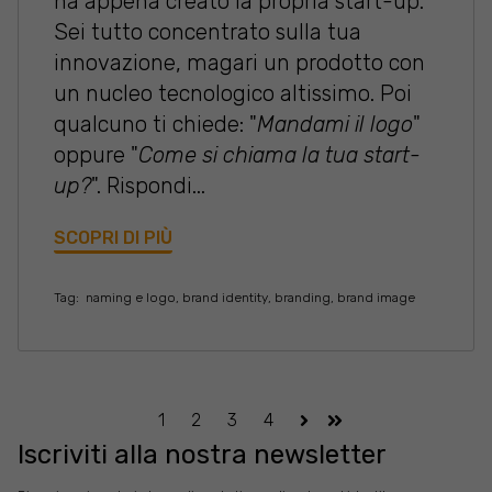
ha appena creato la propria start-up.
Sei tutto concentrato sulla tua
innovazione, magari un prodotto con
un nucleo tecnologico altissimo. Poi
qualcuno ti chiede: "
Mandami il logo
"
oppure "
Come si chiama la tua start-
up?
". Rispondi...
SCOPRI DI PIÙ
Tag:
naming e logo
,
brand identity
,
branding
,
brand image
1
2
3
4
Avanti
Ultima
Iscriviti alla nostra newsletter