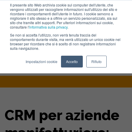
Il presente sito Web archivia cookie sul computer dell'utente, che
vengono utilizzati per raccogliere informazioni sull'utilizzo del sito e
Lavora con noi
ricordare i comportamenti dell'utente in futuro. I cookie servono a
migliorare il sito stesso e a offrire un servizio personalizzato, sia sul
sito che tramite altri supporti. Per ulteriori informazioni sui cookie,
consultare l'
informativa sulla privacy
.
Se non si accetta l'utilizzo, non verrà tenuta traccia del
comportamento durante visita, ma verrà utilizzato un unico cookie nel
browser per ricordare che si è scelto di non registrare informazioni
sulla navigazione.
Home
>
Blog
>
Crm Per Aziende Manifatturiere Perche Hubspot
Impostazioni cookie
Accetto
Rifiuto
Strumento Giusto E Quando Adottarlo
CRM per aziende