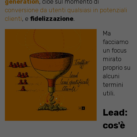
generation
, cioè sul momento di
conversione da utenti qualsiasi in potenziali
clienti
, e
fidelizzazione
.
Ma
facciamo
un focus
mirato
proprio su
alcuni
termini
utili.
Lead:
cos'è