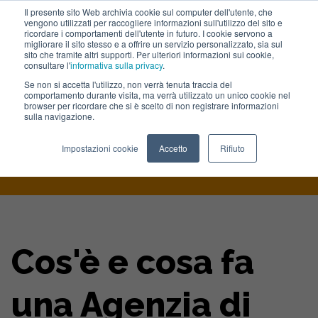
Il presente sito Web archivia cookie sul computer dell'utente, che
vengono utilizzati per raccogliere informazioni sull'utilizzo del sito e
Lavora con noi
ricordare i comportamenti dell'utente in futuro. I cookie servono a
migliorare il sito stesso e a offrire un servizio personalizzato, sia sul
sito che tramite altri supporti. Per ulteriori informazioni sui cookie,
consultare l'
informativa sulla privacy
.
Se non si accetta l'utilizzo, non verrà tenuta traccia del
comportamento durante visita, ma verrà utilizzato un unico cookie nel
browser per ricordare che si è scelto di non registrare informazioni
sulla navigazione.
Home
>
Blog
>
Agenzia Inbound Marketing Cosa E E A Cosa Serve
Impostazioni cookie
Accetto
Rifiuto
Cos'è e cosa fa
una Agenzia di