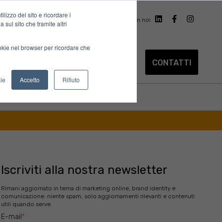
lizzo del sito e ricordare i
Digital marketing assessment
Lavora con noi
 sul sito che tramite altri
ookie nel browser per ricordare che
PORTFOLIO
BLOG
LIBRERIA
CONTATTI
how submenu for Servizi
ie
Accetto
Rifiuto
Iscriviti alla nostra newsletter
Rimani aggiornato in tema di marketing online, brand identity e
comunicazione: niente spam, solo aggiornamenti rilevanti e contenuti
utili quando serve.
E-mail
*