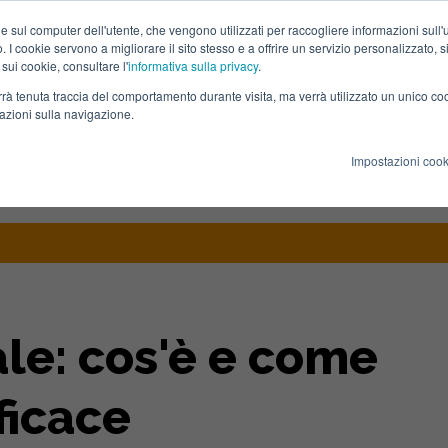
e sul computer dell'utente, che vengono utilizzati per raccogliere informazioni sull'uti
 I cookie servono a migliorare il sito stesso e a offrire un servizio personalizzato, sia
 sui cookie, consultare l'
informativa sulla privacy
.
verrà tenuta traccia del comportamento durante visita, ma verrà utilizzato un unico c
mazioni sulla navigazione.
HOME
CHI SIAMO
SERVIZI
S
Impostazioni cook
 Costruirne Una Efficace
ale: cos'è e come
ficace