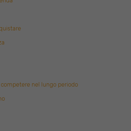
zienda
quistare
za
r competere nel lungo periodo
no