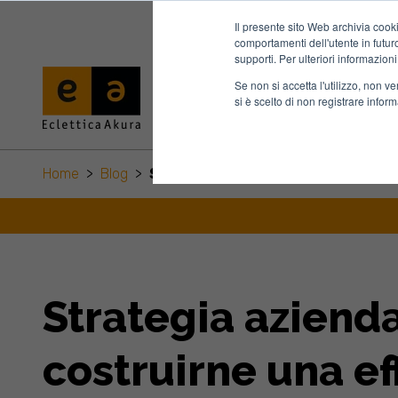
Il presente sito Web archivia cooki
comportamenti dell'utente in futuro.
supporti. Per ulteriori informazioni
Se non si accetta l'utilizzo, non 
si è scelto di non registrare infor
Home
>
Blog
>
Strategia Aziendale Cos E E Come
Strategia aziend
costruirne una ef