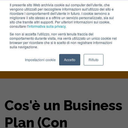
Il presente sito Web archivia cookie sul computer dell'utente, che
vengono utilizzati per raccogliere informazioni sull'utilizzo del sito e
Lavora con noi
ricordare i comportamenti dell'utente in futuro. I cookie servono a
migliorare il sito stesso e a offrire un servizio personalizzato, sia sul
sito che tramite altri supporti. Per ulteriori informazioni sui cookie,
consultare l'
informativa sulla privacy
.
Se non si accetta l'utilizzo, non verrà tenuta traccia del
comportamento durante visita, ma verrà utilizzato un unico cookie nel
browser per ricordare che si è scelto di non registrare informazioni
sulla navigazione.
Home
>
Blog
>
Cos E Un Business Plan Con Template Scaricabile
Impostazioni cookie
Accetto
Rifiuto
Cos'è un Business
Plan (Con