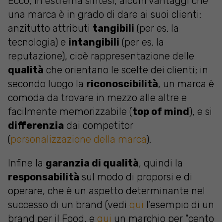
Ecco, in estrema sintesi, alcuni vantaggi che
una marca è in grado di dare ai suoi clienti:
anzitutto attributi
tangibili
(per es. la
tecnologia) e
intangibili
(per es. la
reputazione), cioè rappresentazione delle
qualità
che orientano le scelte dei clienti; in
secondo luogo la
riconoscibilità
, un marca è
comoda da trovare in mezzo alle altre e
facilmente memorizzabile (
top of mind
), e si
differenzia
dai competitor
(
personalizzazione della marca
).
Infine la
garanzia di qualità
, quindi la
responsabilità
sul modo di proporsi e di
operare, che è un aspetto determinante nel
successo di un brand (vedi
qui
l'esempio di un
brand per il Food, e
qui
un marchio per "cento