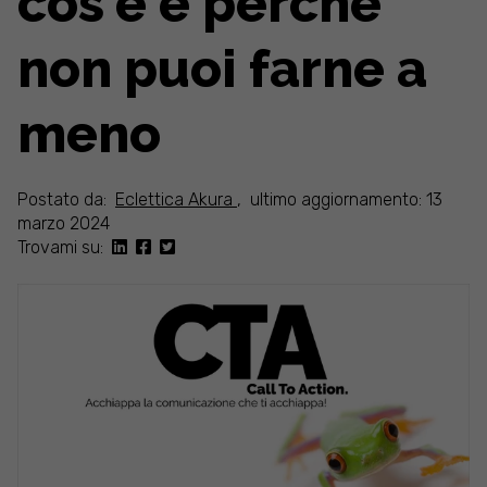
cos'è e perché
non puoi farne a
meno
Postato da:
Eclettica Akura
,
ultimo aggiornamento: 13
marzo 2024
Trovami su: