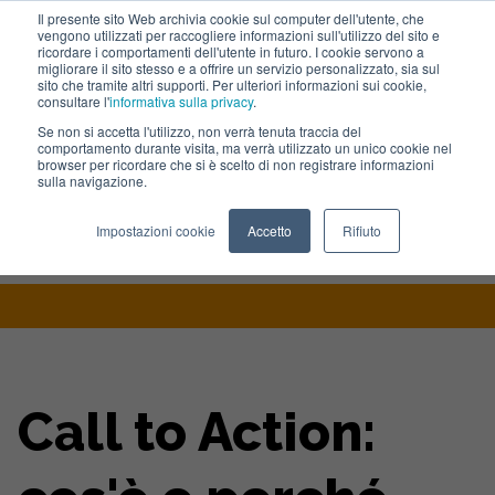
Il presente sito Web archivia cookie sul computer dell'utente, che
vengono utilizzati per raccogliere informazioni sull'utilizzo del sito e
Lavora con noi
ricordare i comportamenti dell'utente in futuro. I cookie servono a
migliorare il sito stesso e a offrire un servizio personalizzato, sia sul
sito che tramite altri supporti. Per ulteriori informazioni sui cookie,
consultare l'
informativa sulla privacy
.
Se non si accetta l'utilizzo, non verrà tenuta traccia del
comportamento durante visita, ma verrà utilizzato un unico cookie nel
browser per ricordare che si è scelto di non registrare informazioni
sulla navigazione.
Home
>
Blog
>
Call To Action Cose E Perche Non Puoi Farne A
Impostazioni cookie
Accetto
Rifiuto
Meno
Call to Action: