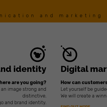
ication and marketing
nd identity
Digital ma
here are you going?
How can customers
h an image strong and
Let yourself be guide
distinctive.
We will create a winni
go and brand identity.
FIND OUT MORE