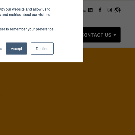
ith our website and allow us to
Work with us
 and metrics about our visitors
rowser to remember your preference
LIO (ITALIAN)
BLOG (ITALIAN)
CONTACT US
menu for Services
Show su
gs
Accept
Decline