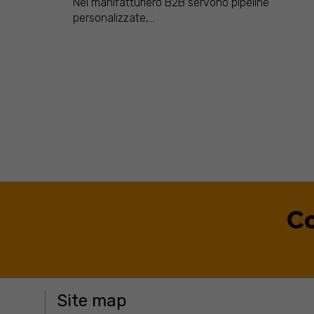
Nel manifatturiero B2B servono pipeline
personalizzate,...
Co
Site map