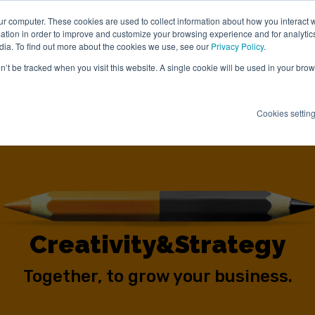
ur computer. These cookies are used to collect information about how you interact w
tion in order to improve and customize your browsing experience and for analytics
dia. To find out more about the cookies we use, see our
Privacy Policy
.
on’t be tracked when you visit this website. A single cookie will be used in your b
HOME
ABOUT US
SERVICES
PORTFO
Show sub
Cookies settin
Creativity
&
Strategy
Together, to grow your business.