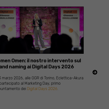
men Omen: il nostro intervento sul
Team mar
and naming ai Digital Days 2026
come ris
CRM vuot
23 marzo 2026, alle OGR di Torino, Eclettica-Akura
partecipato al Marketing Day, primo
Lunedì matti
puntamento dei
Digital Days 2026
.
Hai speso 1
usa solo il 
malincuore, 