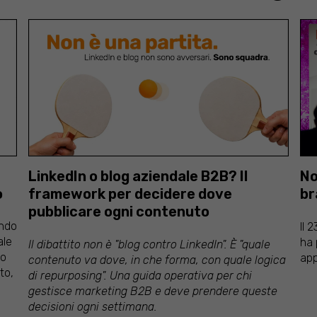
LinkedIn o blog aziendale B2B? Il
No
o
framework per decidere dove
br
pubblicare ogni contenuto
ando
Il 
ale
ha 
Il dibattito non è "blog contro LinkedIn". È "quale
lo
ap
contenuto va dove, in che forma, con quale logica
to,
di repurposing". Una guida operativa per chi
gestisce marketing B2B e deve prendere queste
decisioni ogni settimana.