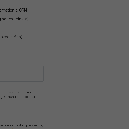
tomation e CRM
ine coordinata)
LinkedIn Ads)
o utilizzate solo per
uggerimenti su prodotti,
eseguire questa operazione,