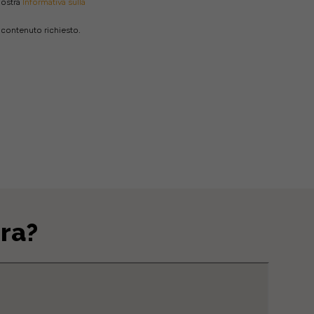
nostra
Informativa sulla
l contenuto richiesto.
ra?