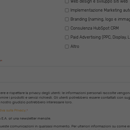
Web design e sviluppo siti web
Implementazione Marketing au
Branding (naming, logo e immag
Consulenza HubSpot CRM
Paid Advertising (PPC, Display, 
Altro
?
*
ere e rispettare la privacy degli utenti: le informazioni personali raccolte vengon
rnire i prodotti e servizi richiesti. Gli utenti potrebbero essere contattati con s
 a nostro giudizio potrebbero interessare loro.
iva sulla Privacy
.
*
E.A. srl una newsletter mensile.
a queste comunicazioni in qualsiasi momento. Per ulteriori informazioni su come 