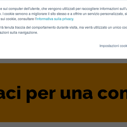
e sul computer dell'utente, che vengono utilizzati per raccogliere informazioni sull'uti
 I cookie servono a migliorare il sito stesso e a offrire un servizio personalizzato, sia
 sui cookie, consultare l'
informativa sulla privacy
.
verrà tenuta traccia del comportamento durante visita, ma verrà utilizzato un unico c
mazioni sulla navigazione.
HOME
CHI SIAMO
SERVIZI
S
Impostazioni cook
aci per una co