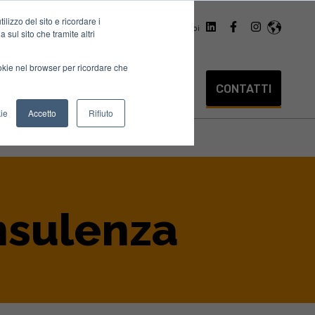
lizzo del sito e ricordare i
Digital marketing assessment
Lavora con noi
 sul sito che tramite altri
ookie nel browser per ricordare che
PORTFOLIO
BLOG
LIBRERIA
CONTATTI
how submenu for Servizi
ie
Accetto
Rifiuto
nsulenza