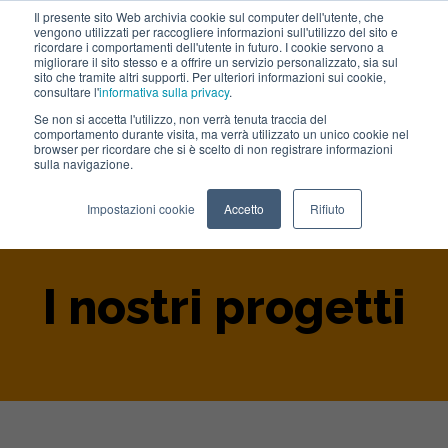
Il presente sito Web archivia cookie sul computer dell'utente, che
vengono utilizzati per raccogliere informazioni sull'utilizzo del sito e
Lavora con noi
ricordare i comportamenti dell'utente in futuro. I cookie servono a
migliorare il sito stesso e a offrire un servizio personalizzato, sia sul
sito che tramite altri supporti. Per ulteriori informazioni sui cookie,
consultare l'
informativa sulla privacy
.
Se non si accetta l'utilizzo, non verrà tenuta traccia del
comportamento durante visita, ma verrà utilizzato un unico cookie nel
browser per ricordare che si è scelto di non registrare informazioni
sulla navigazione.
Home
>
Portfolio
>
Sito Web
Impostazioni cookie
Accetto
Rifiuto
I nostri progetti