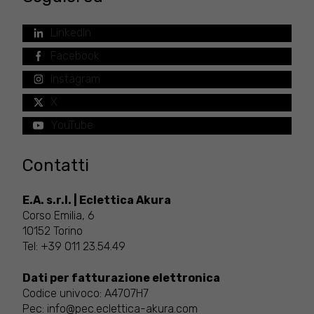
LinkedIn
Facebook
Instagram
X
YouTube
Contatti
E.A. s.r.l. | Eclettica Akura
Corso Emilia, 6
10152 Torino
Tel:
+39 011 23.54.49
Dati per fatturazione elettronica
Codice univoco: A4707H7
Pec:
info@pec.eclettica-akura.com