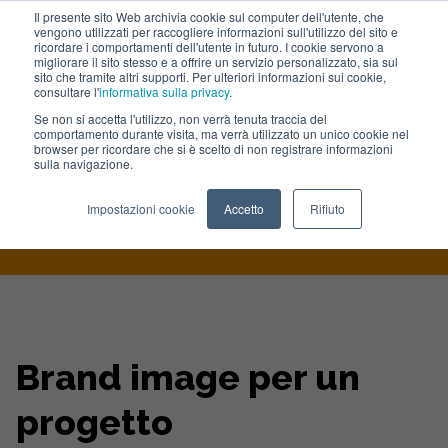
Il presente sito Web archivia cookie sul computer dell'utente, che
vengono utilizzati per raccogliere informazioni sull'utilizzo del sito e
Lavora con noi
ricordare i comportamenti dell'utente in futuro. I cookie servono a
migliorare il sito stesso e a offrire un servizio personalizzato, sia sul
sito che tramite altri supporti. Per ulteriori informazioni sui cookie,
consultare l'
informativa sulla privacy
.
Se non si accetta l'utilizzo, non verrà tenuta traccia del
comportamento durante visita, ma verrà utilizzato un unico cookie nel
browser per ricordare che si è scelto di non registrare informazioni
sulla navigazione.
Home
>
Portfolio
>
Brand Image Per Un Progetto Internazionale
Impostazioni cookie
Accetto
Rifiuto
Brand image per un
progetto