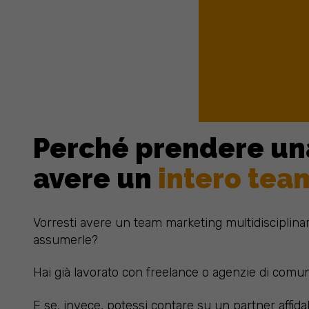
Perché prendere una
avere un
intero tea
Vorresti avere un team marketing multidisciplinar
assumerle?
Hai già lavorato con freelance o agenzie di comuni
E se, invece, potessi contare su un partner affi